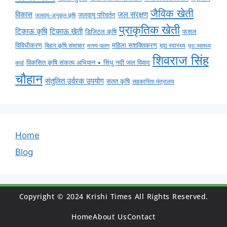
जैविक खेती
विकास
जल संरक्षण
जलवायु परिवर्तन
जलवायु-अनुकूल कृषि
प्राकृतिक खेती
टिकाऊ कृषि
टिकाऊ खेती
डिजिटल कृषि
फसल
विविधीकरण
महिला सशक्तिकरण
बिहार कृषि समाचार
मृदा स्वास्थ्य
मृदा स्वास्थ्य
मत्स्य पालन
शिवराज सिंह
विकसित कृषि संकल्प अभियान • सिंधु नदी जल विवाद
कार्ड
चौहान
संतुलित उर्वरक उपयोग
सतत कृषि
सहकारिता मंत्रालय
Home
Blog
Copyright © 2024 Krishi Times All Rights Reserved.
Home
About Us
Contact