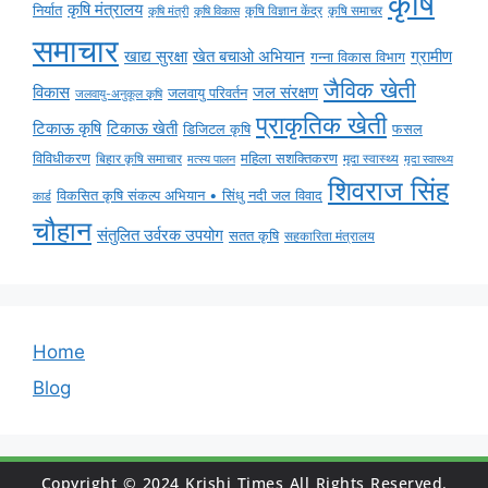
कृषि
कृषि मंत्रालय
निर्यात
कृषि विज्ञान केंद्र
कृषि समाचर
कृषि मंत्री
कृषि विकास
समाचार
ग्रामीण
खाद्य सुरक्षा
खेत बचाओ अभियान
गन्ना विकास विभाग
जैविक खेती
विकास
जल संरक्षण
जलवायु परिवर्तन
जलवायु-अनुकूल कृषि
प्राकृतिक खेती
टिकाऊ कृषि
टिकाऊ खेती
डिजिटल कृषि
फसल
विविधीकरण
महिला सशक्तिकरण
मृदा स्वास्थ्य
बिहार कृषि समाचार
मृदा स्वास्थ्य
मत्स्य पालन
शिवराज सिंह
विकसित कृषि संकल्प अभियान • सिंधु नदी जल विवाद
कार्ड
चौहान
संतुलित उर्वरक उपयोग
सतत कृषि
सहकारिता मंत्रालय
Home
Blog
Copyright © 2024 Krishi Times All Rights Reserved.