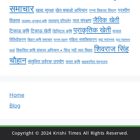
समाचार
ग्रामीण
खाद्य सुरक्षा
खेत बचाओ अभियान
गन्ना विकास विभाग
जैविक खेती
विकास
जल संरक्षण
जलवायु परिवर्तन
जलवायु-अनुकूल कृषि
प्राकृतिक खेती
टिकाऊ कृषि
टिकाऊ खेती
डिजिटल कृषि
फसल
विविधीकरण
महिला सशक्तिकरण
बिहार कृषि समाचार
मृदा स्वास्थ्य
मृदा स्वास्थ्य
मत्स्य पालन
शिवराज सिंह
विकसित कृषि संकल्प अभियान • सिंधु नदी जल विवाद
कार्ड
चौहान
संतुलित उर्वरक उपयोग
सतत कृषि
सहकारिता मंत्रालय
Home
Blog
Copyright © 2024 Krishi Times All Rights Reserved.