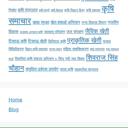
कृषि
कृषि मंत्रालय
निर्यात
कृषि विज्ञान केंद्र
कृषि समाचर
कृषि मंत्री
कृषि विकास
समाचार
ग्रामीण
खाद्य सुरक्षा
खेत बचाओ अभियान
गन्ना विकास विभाग
जैविक खेती
विकास
जल संरक्षण
जलवायु परिवर्तन
जलवायु-अनुकूल कृषि
प्राकृतिक खेती
टिकाऊ कृषि
टिकाऊ खेती
डिजिटल कृषि
फसल
विविधीकरण
महिला सशक्तिकरण
बिहार कृषि समाचार
मृदा स्वास्थ्य
मृदा स्वास्थ्य
मत्स्य पालन
शिवराज सिंह
विकसित कृषि संकल्प अभियान • सिंधु नदी जल विवाद
कार्ड
चौहान
संतुलित उर्वरक उपयोग
सतत कृषि
सहकारिता मंत्रालय
Home
Blog